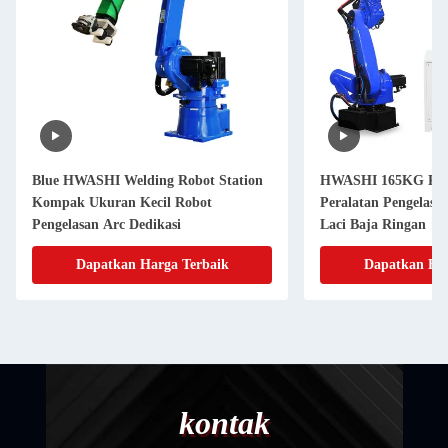
Blue HWASHI Welding Robot Station
HWASHI 165KG Robo
Kompak Ukuran Kecil Robot
Peralatan Pengelasan
Pengelasan Arc Dedikasi
Laci Baja Ringan
Dapatkan Harga Terbaik
Dapatkan Har
kontak