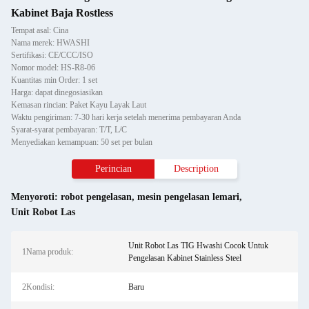
Kabinet Baja Rostless
Tempat asal: Cina
Nama merek: HWASHI
Sertifikasi: CE/CCC/ISO
Nomor model: HS-R8-06
Kuantitas min Order: 1 set
Harga: dapat dinegosiasikan
Kemasan rincian: Paket Kayu Layak Laut
Waktu pengiriman: 7-30 hari kerja setelah menerima pembayaran Anda
Syarat-syarat pembayaran: T/T, L/C
Menyediakan kemampuan: 50 set per bulan
Perincian
Description
Menyoroti:
robot pengelasan
,
mesin pengelasan lemari
,
Unit Robot Las
Unit Robot Las TIG Hwashi Cocok Untuk
1Nama produk:
Pengelasan Kabinet Stainless Steel
2Kondisi:
Baru