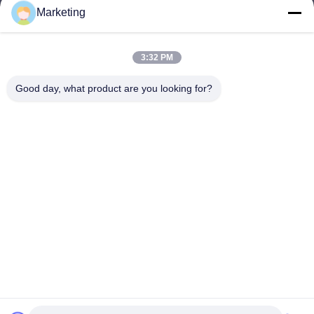
Marketing
marketing@hwashi.com
E-mail
3:32 PM
Good day, what product are you looking for?
0086-755-84567286
Telepon
Guangdong Hwashi Technology inc.